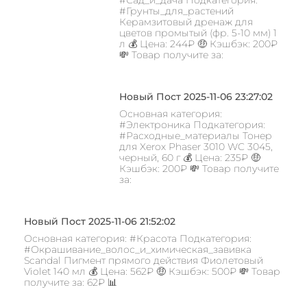
#Сад_и_дача Подкатегория:
#Грунты_для_растений
Керамзитовый дренаж для
цветов промытый (фр. 5-10 мм) 1
л 💰 Цена: 244₽ 🤑 Кэшбэк: 200₽
💸 Товар получите за:
Новый Пост 2025-11-06 23:27:02
Основная категория:
#Электроника Подкатегория:
#Расходные_материалы Тонер
для Xerox Phaser 3010 WC 3045,
черный, 60 г 💰 Цена: 235₽ 🤑
Кэшбэк: 200₽ 💸 Товар получите
за:
Новый Пост 2025-11-06 21:52:02
Основная категория: #Красота Подкатегория:
#Окрашивание_волос_и_химическая_завивка
Scandal Пигмент прямого действия Фиолетовый
Violet 140 мл 💰 Цена: 562₽ 🤑 Кэшбэк: 500₽ 💸 Товар
получите за: 62₽ 📊