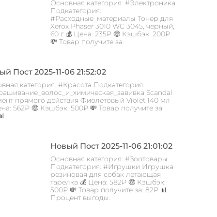
Основная категория: #Электроника
Подкатегория:
#Расходные_материалы Тонер для
Xerox Phaser 3010 WC 3045, черный,
60 г 💰 Цена: 235₽ 🤑 Кэшбэк: 200₽
💸 Товар получите за:
й Пост 2025-11-06 21:52:02
вная категория: #Красота Подкатегория:
ашивание_волос_и_химическая_завивка Scandal
ент прямого действия Фиолетовый Violet 140 мл
ена: 562₽ 🤑 Кэшбэк: 500₽ 💸 Товар получите за:
📊
Новый Пост 2025-11-06 21:01:02
Основная категория: #Зоотовары
Подкатегория: #Игрушки Игрушка
резиновая для собак летающая
тарелка 💰 Цена: 582₽ 🤑 Кэшбэк:
500₽ 💸 Товар получите за: 82₽ 📊
Процент выгоды: