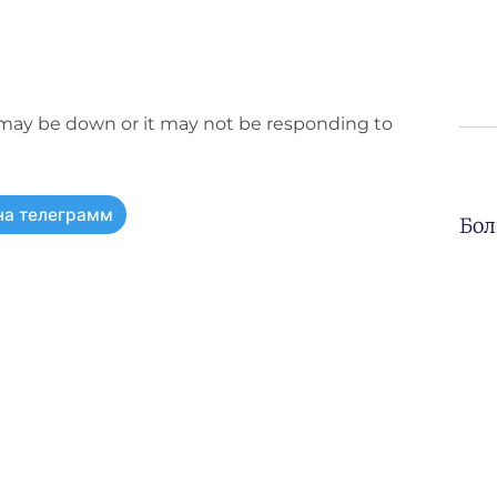
e may be down or it may not be responding to
на телеграмм
Бол